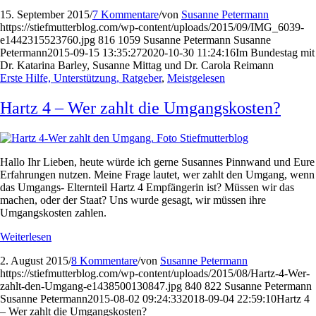
15. September 2015
/
7 Kommentare
/
von
Susanne Petermann
https://stiefmutterblog.com/wp-content/uploads/2015/09/IMG_6039-
e1442315523760.jpg
816
1059
Susanne Petermann
Susanne
Petermann
2015-09-15 13:35:27
2020-10-30 11:24:16
Im Bundestag mit
Dr. Katarina Barley, Susanne Mittag und Dr. Carola Reimann
Erste Hilfe, Unterstützung, Ratgeber
,
Meistgelesen
Hartz 4 – Wer zahlt die Umgangskosten?
Hallo Ihr Lieben, heute würde ich gerne Susannes Pinnwand und Eure
Erfahrungen nutzen. Meine Frage lautet, wer zahlt den Umgang, wenn
das Umgangs- Elternteil Hartz 4 Empfängerin ist? Müssen wir das
machen, oder der Staat? Uns wurde gesagt, wir müssen ihre
Umgangskosten zahlen.
Weiterlesen
2. August 2015
/
8 Kommentare
/
von
Susanne Petermann
https://stiefmutterblog.com/wp-content/uploads/2015/08/Hartz-4-Wer-
zahlt-den-Umgang-e1438500130847.jpg
840
822
Susanne Petermann
Susanne Petermann
2015-08-02 09:24:33
2018-09-04 22:59:10
Hartz 4
– Wer zahlt die Umgangskosten?