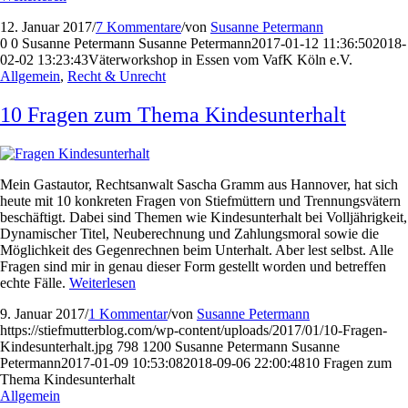
12. Januar 2017
/
7 Kommentare
/
von
Susanne Petermann
0
0
Susanne Petermann
Susanne Petermann
2017-01-12 11:36:50
2018-
02-02 13:23:43
Väterworkshop in Essen vom VafK Köln e.V.
Allgemein
,
Recht & Unrecht
10 Fragen zum Thema Kindesunterhalt
Mein Gastautor, Rechtsanwalt Sascha Gramm aus Hannover, hat sich
heute mit 10 konkreten Fragen von Stiefmüttern und Trennungsvätern
beschäftigt. Dabei sind Themen wie Kindesunterhalt bei Volljährigkeit,
Dynamischer Titel, Neuberechnung und Zahlungsmoral sowie die
Möglichkeit des Gegenrechnen beim Unterhalt. Aber lest selbst. Alle
Fragen sind mir in genau dieser Form gestellt worden und betreffen
echte Fälle.
Weiterlesen
9. Januar 2017
/
1 Kommentar
/
von
Susanne Petermann
https://stiefmutterblog.com/wp-content/uploads/2017/01/10-Fragen-
Kindesunterhalt.jpg
798
1200
Susanne Petermann
Susanne
Petermann
2017-01-09 10:53:08
2018-09-06 22:00:48
10 Fragen zum
Thema Kindesunterhalt
Allgemein