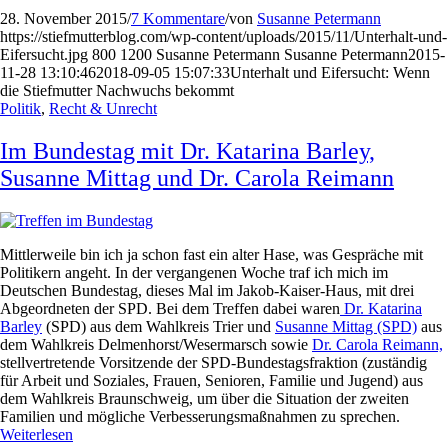
28. November 2015
/
7 Kommentare
/
von
Susanne Petermann
https://stiefmutterblog.com/wp-content/uploads/2015/11/Unterhalt-und-
Eifersucht.jpg
800
1200
Susanne Petermann
Susanne Petermann
2015-
11-28 13:10:46
2018-09-05 15:07:33
Unterhalt und Eifersucht: Wenn
die Stiefmutter Nachwuchs bekommt
Politik
,
Recht & Unrecht
Im Bundestag mit Dr. Katarina Barley,
Susanne Mittag und Dr. Carola Reimann
Mittlerweile bin ich ja schon fast ein alter Hase, was Gespräche mit
Politikern angeht. In der vergangenen Woche traf ich mich im
Deutschen Bundestag, dieses Mal im Jakob-Kaiser-Haus, mit drei
Abgeordneten der SPD. Bei dem Treffen dabei waren
Dr. Katarina
Barley
(SPD) aus dem Wahlkreis Trier und
Susanne Mittag (SPD)
aus
dem Wahlkreis Delmenhorst/Wesermarsch sowie
Dr. Carola Reimann,
stellvertretende Vorsitzende der SPD-Bundestagsfraktion (zuständig
für Arbeit und Soziales, Frauen, Senioren, Familie und Jugend) aus
dem Wahlkreis Braunschweig, um über die Situation der zweiten
Familien und mögliche Verbesserungsmaßnahmen zu sprechen.
Weiterlesen