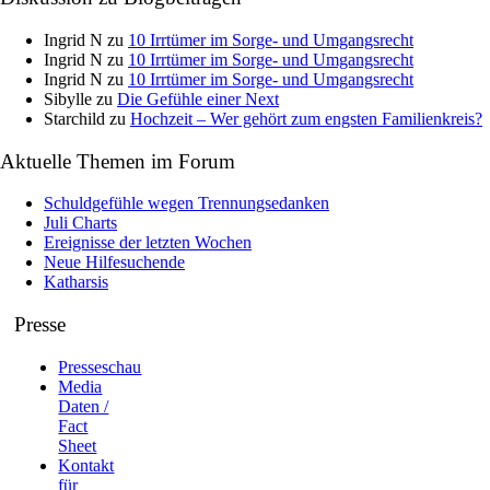
Ingrid N
zu
10 Irrtümer im Sorge- und Umgangsrecht
Ingrid N
zu
10 Irrtümer im Sorge- und Umgangsrecht
Ingrid N
zu
10 Irrtümer im Sorge- und Umgangsrecht
Sibylle
zu
Die Gefühle einer Next
Starchild
zu
Hochzeit – Wer gehört zum engsten Familienkreis?
Aktuelle Themen im Forum
Schuldgefühle wegen Trennungsedanken
Juli Charts
Ereignisse der letzten Wochen
Neue Hilfesuchende
Katharsis
Presse
Presseschau
Media
Daten /
Fact
Sheet
Kontakt
für