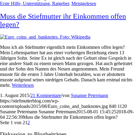
Erste Hilfe, Unterstützung, Ratgeber
,
Meistgelesen
Muss die Stiefmutter ihr Einkommen offen
legen?
Muss ich als Stiefmutter eigentlich mein Einkommen offen legen?
Mein Lebenspartner hat aus einer vorherigen
Beziehung einen 13
Jährigen Sohn. Seine Ex ist gleich nach der Geburt ohne Gespräch in
eine andere
Stadt zu einem neuen Mann gezogen. Hat auch geheiratet
und der Sohn den Namen des Neuen angenommen. Mein Freund
musste für die ersten 3 Jahre Unterhalt bezahlen, was er abstottern
musste aufgrund seines niedrigen Gehalts. Danach kam erstmal nichts
mehr.
Weiterlesen
1. August 2015
/
21 Kommentare
/
von
Susanne Petermann
https://stiefmutterblog.com/wp-
content/uploads/2015/08/Euro_coins_and_banknotes.jpg
840
1120
Susanne Petermann
Susanne Petermann
2015-08-01 15:45:25
2018-09-
04 22:56:39
Muss die Stiefmutter ihr Einkommen offen legen?
Seite 1 von 2
1
2
Diskussion zu Blogbeiträgen