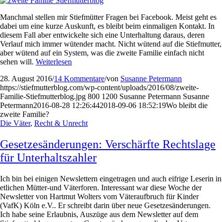
Manchmal stellen mir Stiefmütter Fragen bei Facebook. Meist geht es
dabei um eine kurze Auskunft, es bleibt beim einmaligen Kontakt. In
diesem Fall aber entwickelte sich eine Unterhaltung daraus, deren
Verlauf mich immer wütender macht. Nicht wütend auf die Stiefmutter,
aber wütend auf ein System, was die zweite Familie einfach nicht
sehen will.
Weiterlesen
28. August 2016
/
14 Kommentare
/
von
Susanne Petermann
https://stiefmutterblog.com/wp-content/uploads/2016/08/zweite-
Familie-Stiefmutterblog.jpg
800
1200
Susanne Petermann
Susanne
Petermann
2016-08-28 12:26:44
2018-09-06 18:52:19
Wo bleibt die
zweite Familie?
Die Väter
,
Recht & Unrecht
Gesetzesänderungen: Verschärfte Rechtslage
für Unterhaltszahler
Ich bin bei einigen Newslettern eingetragen und auch eifrige Leserin in
etlichen Mütter-und Väterforen. Interessant war diese Woche der
Newsletter von Hartmut Wolters vom Väteraufbruch für Kinder
(VafK) Köln e.V.. Er schreibt darin über neue Gesetzesänderungen.
Ich habe seine Erlaubnis, Auszüge aus dem Newsletter auf dem