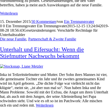
Stiefmutterblog zu posten. Gesetzesänderungen, die den Vater
betreffen, haben ja meist auch Auswirkungen auf die neue Familie.
Weiterlesen
15. Dezember 2015
/
30 Kommentare
/
von
Ein Trennungsvater
0
0
Ein Trennungsvater
Ein Trennungsvater
2015-12-15 13:24:04
2019-
08-28 18:56:43
Gesetzesänderungen: Verschärfte Rechtslage für
Unterhaltszahler
Die neue Familie
,
Partnerschaft & Zweite Familie
Unterhalt und Eifersucht: Wenn die
Stiefmutter Nachwuchs bekommt
Inka ist Teilzeitstiefmutter und Mutter. Der Sohn ihres Mannes ist vier,
die gemeinsame Tochter ein Jahr und ihr zweites gemeinsames Kind
wird im April geboren. „Die dichte Folge war vielleicht nicht das
klügste“, meint sie, „ist aber nun mal so“. Nun haben Inka und ihr
Mann Probleme. Sowohl mit der Exfrau, die Angst um ihren Unterhalt
hat, als auch mit dem Jungen, der seine Alleinstellung bei Papa
schwinden sieht. Und wie es oft so ist im Patchwork: Alle mischen
sich ein und reden mit.
Weiterlesen