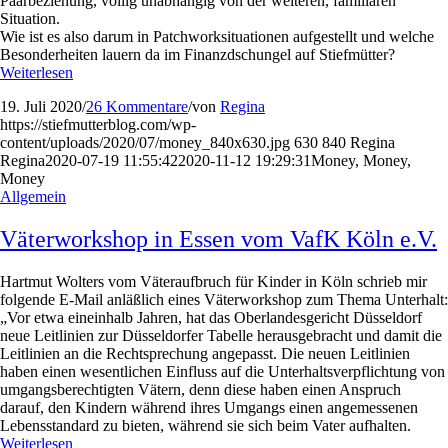
Paarbeziehung, völlig unabhängig von der weiteren, familiären
Situation.
Wie ist es also darum in Patchworksituationen aufgestellt und welche
Besonderheiten lauern da im Finanzdschungel auf Stiefmütter?
Weiterlesen
19. Juli 2020
/
26 Kommentare
/
von
Regina
https://stiefmutterblog.com/wp-
content/uploads/2020/07/money_840x630.jpg
630
840
Regina
Regina
2020-07-19 11:55:42
2020-11-12 19:29:31
Money, Money,
Money
Allgemein
Väterworkshop in Essen vom VafK Köln e.V.
Hartmut Wolters vom Väteraufbruch für Kinder in Köln schrieb mir
folgende E-Mail anläßlich eines Väterworkshop zum Thema Unterhalt:
„Vor etwa eineinhalb Jahren, hat das Oberlandesgericht Düsseldorf
neue Leitlinien zur Düsseldorfer Tabelle herausgebracht und damit die
Leitlinien an die Rechtsprechung angepasst. Die neuen Leitlinien
haben einen wesentlichen Einfluss auf die Unterhaltsverpflichtung von
umgangsberechtigten Vätern, denn diese haben einen Anspruch
darauf, den Kindern während ihres Umgangs einen angemessenen
Lebensstandard zu bieten, während sie sich beim Vater aufhalten.
Weiterlesen