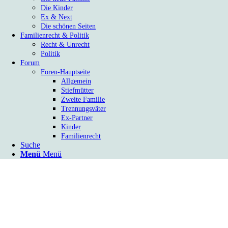
Die Kinder
Ex & Next
Die schönen Seiten
Familienrecht & Politik
Recht & Unrecht
Politik
Forum
Foren-Hauptseite
Allgemein
Stiefmütter
Zweite Familie
Trennungsväter
Ex-Partner
Kinder
Familienrecht
Suche
Menü
Menü