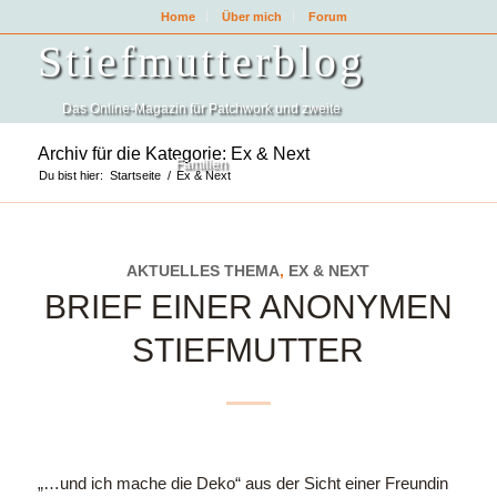
Home
Über mich
Forum
Stiefmutterblog
Das Online-Magazin für Patchwork und zweite
Archiv für die Kategorie: Ex & Next
Familien
Du bist hier:
Startseite
/
Ex & Next
AKTUELLES THEMA
,
EX & NEXT
BRIEF EINER ANONYMEN
STIEFMUTTER
„…und ich mache die Deko“ aus der Sicht einer Freundin