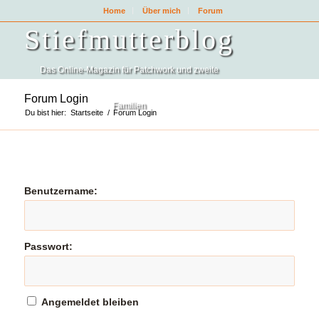
Home
Über mich
Forum
Stiefmutterblog
Das Online-Magazin für Patchwork und zweite
Forum Login
Familien
Du bist hier:
Startseite
/
Forum Login
Benutzername:
Passwort:
Angemeldet bleiben