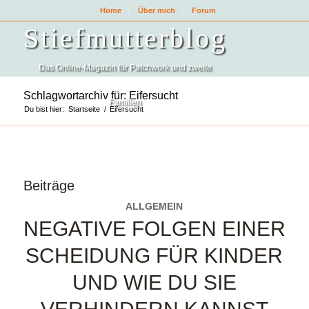
Home
Über mich
Forum
Stiefmutterblog
Das Online-Magazin für Patchwork und zweite
Schlagwortarchiv für: Eifersucht
Familien
Du bist hier:
Startseite
/
Eifersucht
Beiträge
ALLGEMEIN
NEGATIVE FOLGEN EINER
SCHEIDUNG FÜR KINDER
UND WIE DU SIE