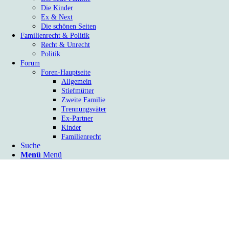
Die Kinder
Ex & Next
Die schönen Seiten
Familienrecht & Politik
Recht & Unrecht
Politik
Forum
Foren-Hauptseite
Allgemein
Stiefmütter
Zweite Familie
Trennungsväter
Ex-Partner
Kinder
Familienrecht
Suche
Menü
Menü