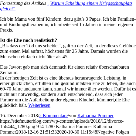
Fortsetzung des Artikels
„Warum Scheidung einem Kriegsschauplatz
gleicht“
Ich bin Mama von fünf Kindern, dazu gibt’s 3 Papas. Ich bin Familien-
und Bindungstherapeutin, ich arbeite seit 15 Jahren in meiner eigenen
Praxis.
Ist die Ehe noch realistisch?
„Bis dass der Tod uns scheidet“, galt zu der Zeit, in der dieses Gelübde
zum ersten Mal auftrat, höchstens für 25 Jahre. Damals wurden die
Menschen einfach nicht älter als 45.
Das Jawort gab man sich demnach für einen relativ überschaubaren
Zeitraum.
In der heutigen Zeit ist es eine überaus herausragende Leistung, in
einer glücklichen, erfüllten und gesund-intakten Ehe zu leben, die auch
60-70 Jahre andauern kann, zumal wir immer älter werden. Dafür ist es
nicht nur notwendig, sondern auch entscheidend, dass sich jeder
Partner um die Aufarbeitung der eigenen Kindheit kümmert,die Ehe
glücklich hält.
Weiterlesen
16. Dezember 2018
/
2 Kommentare
/
von
Katharina Pommer
https://stiefmutterblog.com/wp-content/uploads/2018/12/divorce-
156444_1280.png
914
1280
Katharina Pommer
Katharina
Pommer
2018-12-16 21:51:33
2020-10-30 11:15:48
Negative Folgen