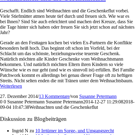
Geschafft. Endlich sind Weihnachten und die Geschenkeflut vorbei.
Viele Stiefmütter atmen heute tief durch und freuen sich. Wie war es
bei Ihnen? Sind Sie auch erleichtert und machen drei Kreuze, dass Sie
die Tage hinter sich haben oder freuen Sie sich jetzt schon auf nächstes
Jahr?
Gerade an den Festtagen kochen bei vielen Ex-Partnern die Konflikte
besonders heiß hoch. Das beginnt oft schon im Vorfeld, bei der
Schlacht um das schönste, beziehungsweise teuerste Geschenk.
Natürlich möchten alle Kinder Geschenke vom Weihnachtsmann
bekommen. Und natürlich möchten Eltern ihren Kindern so viele
Wünsche wie es nur geht (und wie es sinnvoll ist) erfüllen. Bei Familie
Patchwork kommt es allerdings bei genau dieser Frage oft zu heftigen
Streits. Nicht selten enden die mit Tränen unter dem Weihnachtsbaum.
Weiterlesen
27. Dezember 2014
/
13 Kommentare
/
von
Susanne Petermann
0
0
Susanne Petermann
Susanne Petermann
2014-12-27 11:29:08
2018-
09-04 10:47:38
Weihnachten und die Geschenkeflut
Diskussion zu Blogbeiträgen
Ingrid N
zu
10 Irrtümer im Sorge- und Umgangsrecht