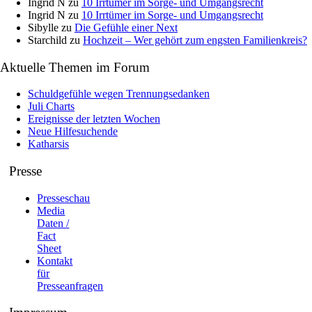
Ingrid N
zu
10 Irrtümer im Sorge- und Umgangsrecht
Ingrid N
zu
10 Irrtümer im Sorge- und Umgangsrecht
Sibylle
zu
Die Gefühle einer Next
Starchild
zu
Hochzeit – Wer gehört zum engsten Familienkreis?
Aktuelle Themen im Forum
Schuldgefühle wegen Trennungsedanken
Juli Charts
Ereignisse der letzten Wochen
Neue Hilfesuchende
Katharsis
Presse
Presseschau
Media
Daten /
Fact
Sheet
Kontakt
für
Presseanfragen