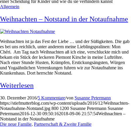
einer Scheidung für Kinder und wie du sie verhindern kannst
Allgemein
Weihnachten – Notstand in der Notaufnahme
Weihnachten ist ja das Fest der Liebe … und der Süßigkeiten. Die gab
es bei uns reichlich, unter anderem meine Lieblingspralinen: Mon
Chéri. Am Tag nach Weihnachten aß ich eine, verschluckte mich und
bekam ein Stück der leckeren Piemont Kirsche in meine Luftröhre.
Nach einer Stunde Husten, Krämpfen, Erstickungsängsten, Würgen
und Yogaähnlichen Verrenkungen fuhren wir zur Notaufnahme ins
Krankenhaus. Dort herrschte Notstand.
Weiterlesen
30. Dezember 2016
/
5 Kommentare
/
von
Susanne Petermann
https://stiefmutterblog.com/wp-content/uploads/2016/12/Weihnachten-
Notaufnahme-Notstand.jpg
800
1200
Susanne Petermann
Susanne
Petermann
2016-12-30 09:50:16
2018-09-06 21:57:54
Weihnachten –
Notstand in der Notaufnahme
Die neue Familie
,
Partnerschaft & Zweite Familie