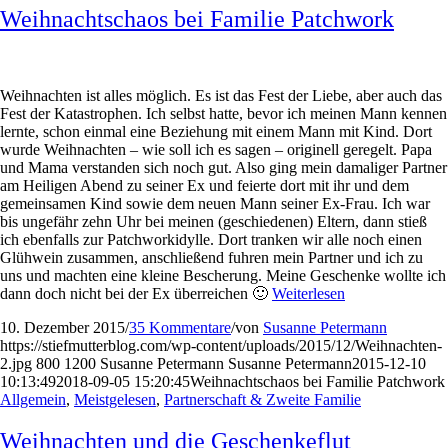
Weihnachtschaos bei Familie Patchwork
Weihnachten ist alles möglich. Es ist das Fest der Liebe, aber auch das
Fest der Katastrophen. Ich selbst hatte, bevor ich meinen Mann kennen
lernte, schon einmal eine Beziehung mit einem Mann mit Kind. Dort
wurde Weihnachten – wie soll ich es sagen – originell geregelt. Papa
und Mama verstanden sich noch gut. Also ging mein damaliger Partner
am Heiligen Abend zu seiner Ex und feierte dort mit ihr und dem
gemeinsamen Kind sowie dem neuen Mann seiner Ex-Frau. Ich war
bis ungefähr zehn Uhr bei meinen (geschiedenen) Eltern, dann stieß
ich ebenfalls zur Patchworkidylle. Dort tranken wir alle noch einen
Glühwein zusammen, anschließend fuhren mein Partner und ich zu
uns und machten eine kleine Bescherung. Meine Geschenke wollte ich
dann doch nicht bei der Ex überreichen 🙂
Weiterlesen
10. Dezember 2015
/
35 Kommentare
/
von
Susanne Petermann
https://stiefmutterblog.com/wp-content/uploads/2015/12/Weihnachten-
2.jpg
800
1200
Susanne Petermann
Susanne Petermann
2015-12-10
10:13:49
2018-09-05 15:20:45
Weihnachtschaos bei Familie Patchwork
Allgemein
,
Meistgelesen
,
Partnerschaft & Zweite Familie
Weihnachten und die Geschenkeflut