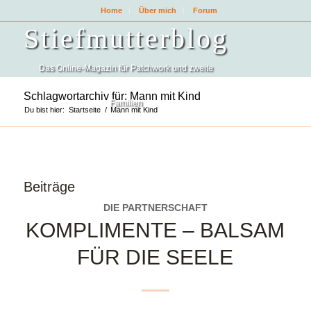
Home
Über mich
Forum
Stiefmutterblog
Das Online-Magazin für Patchwork und zweite
Schlagwortarchiv für: Mann mit Kind
Familien
Du bist hier:
Startseite
/
Mann mit Kind
Beiträge
DIE PARTNERSCHAFT
KOMPLIMENTE – BALSAM
FÜR DIE SEELE