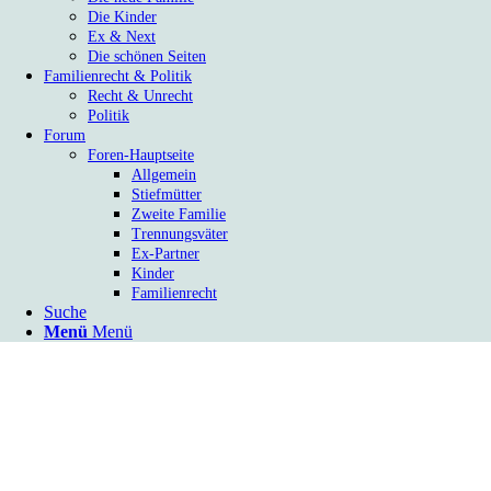
Die Kinder
Ex & Next
Die schönen Seiten
Familienrecht & Politik
Recht & Unrecht
Politik
Forum
Foren-Hauptseite
Allgemein
Stiefmütter
Zweite Familie
Trennungsväter
Ex-Partner
Kinder
Familienrecht
Suche
Menü
Menü