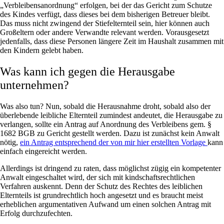
„Verbleibensanordnung“ erfolgen, bei der das Gericht zum Schutze
des Kindes verfügt, dass dieses bei dem bisherigen Betreuer bleibt.
Das muss nicht zwingend der Stiefelternteil sein, hier können auch
Großeltern oder andere Verwandte relevant werden. Vorausgesetzt
jedenfalls, dass diese Personen längere Zeit im Haushalt zusammen mit
den Kindern gelebt haben.
Was kann ich gegen die Herausgabe
unternehmen?
W
as also tun? Nun, sobald die Herausnahme droht, sobald also der
überlebende leibliche Elternteil zumindest andeutet, die Herausgabe zu
verlangen, sollte ein Antrag auf Anordnung des Verbleibens gem. §
1682 BGB zu Gericht gestellt werden. Dazu ist zunächst kein Anwalt
nötig,
ein Antrag entsprechend der von mir hier erstellten Vorlage
kann
einfach eingereicht werden.
Allerdings ist dringend zu raten, dass möglichst zügig ein kompetenter
Anwalt eingeschaltet wird, der sich mit kindschaftsrechtlichen
Verfahren auskennt. Denn der Schutz des Rechtes des leiblichen
Elternteils ist grundrechtlich hoch angesetzt und es braucht meist
erheblichen argumentativen Aufwand um einen solchen Antrag mit
Erfolg durchzufechten.