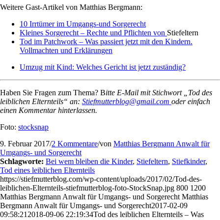
Weitere Gast-Artikel von Matthias Bergmann:
10 Irrtümer im Umgangs-und Sorgerecht
Kleines Sorgerecht – Rechte und Pflichten von
Stiefeltern
Tod im Patchwork – Was passiert jetzt mit den Kindern.
Vollmachten und Erklärungen
Umzug mit Kind: Welches Gericht ist jetzt zuständig?
Haben Sie Fragen zum Thema? B
itte E-Mail mit Stichwort „Tod des
leiblichen Elternteils“ an:
Stiefmutterblog@gmail.com
oder einfach
einen Kommentar hinterlassen.
Foto:
stocksnap
9. Februar 2017
/
2 Kommentare
/
von
Matthias Bergmann Anwalt für
Umgangs- und Sorgerecht
Schlagworte:
Bei wem bleiben die Kinder
,
Stiefeltern
,
Stiefkinder
,
Tod eines leiblichen Elternteils
https://stiefmutterblog.com/wp-content/uploads/2017/02/Tod-des-
leiblichen-Elternteils-stiefmutterblog-foto-StockSnap.jpg
800
1200
Matthias Bergmann Anwalt für Umgangs- und Sorgerecht
Matthias
Bergmann Anwalt für Umgangs- und Sorgerecht
2017-02-09
09:58:21
2018-09-06 22:19:34
Tod des leiblichen Elternteils – Was