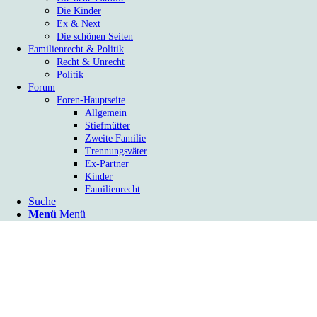
Die Kinder
Ex & Next
Die schönen Seiten
Familienrecht & Politik
Recht & Unrecht
Politik
Forum
Foren-Hauptseite
Allgemein
Stiefmütter
Zweite Familie
Trennungsväter
Ex-Partner
Kinder
Familienrecht
Suche
Menü
Menü