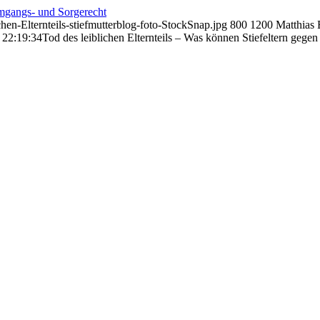
mgangs- und Sorgerecht
hen-Elternteils-stiefmutterblog-foto-StockSnap.jpg
800
1200
Matthias
 22:19:34
Tod des leiblichen Elternteils – Was können Stiefeltern geg