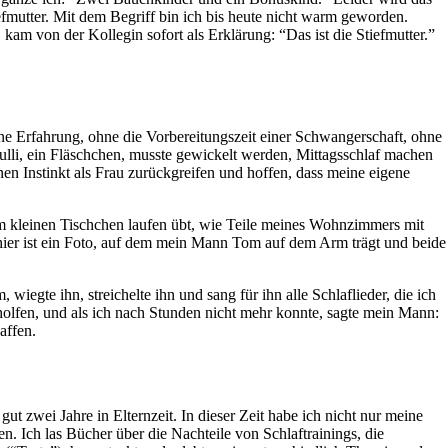
efmutter. Mit dem Begriff bin ich bis heute nicht warm geworden.
kam von der Kollegin sofort als Erklärung: “Das ist die Stiefmutter.”
hne Erfahrung, ohne die Vorbereitungszeit einer Schwangerschaft, ohne
ulli, ein Fläschchen, musste gewickelt werden, Mittagsschlaf machen
nen Instinkt als Frau zurückgreifen und hoffen, dass meine eigene
em kleinen Tischchen laufen übt, wie Teile meines Wohnzimmers mit
 hier ist ein Foto, auf dem mein Mann Tom auf dem Arm trägt und beide
wiegte ihn, streichelte ihn und sang für ihn alle Schlaflieder, die ich
eholfen, und als ich nach Stunden nicht mehr konnte, sagte mein Mann:
affen.
t zwei Jahre in Elternzeit. In dieser Zeit habe ich nicht nur meine
en. Ich las Bücher über die Nachteile von Schlaftrainings, die