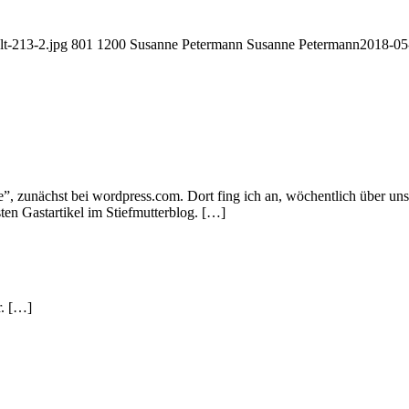
lt-213-2.jpg
801
1200
Susanne Petermann
Susanne Petermann
2018-05
, zunächst bei wordpress.com. Dort fing ich an, wöchentlich über uns
en Gastartikel im Stiefmutterblog. […]
r. […]