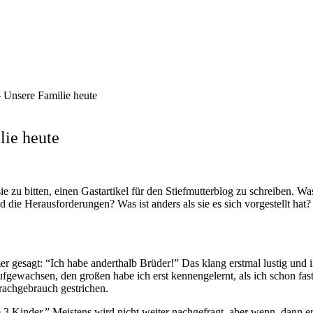
– Unsere Familie heute
lie heute
e zu bitten, einen Gastartikel für den Stiefmutterblog zu schreiben. Wa
die Herausforderungen? Was ist anders als sie es sich vorgestellt hat? 
r gesagt: “Ich habe anderthalb Brüder!” Das klang erstmal lustig und i
ewachsen, den großen habe ich erst kennengelernt, als ich schon fast m
rachgebrauch gestrichen.
be 3 Kinder.” Meistens wird nicht weiter nachgefragt, aber wenn, dann