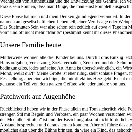
Wichtigkeit von Authentizität und die Entwicklung des Gehirns. Ich v
Praxis sein können; dass man Dinge, die man einst komplett ausgeschlos
Diese Phase hat mich und mein Denken grundlegend verändert. In der 
nahmen am gesellschaftlichen Leben teil, einer Vernissage oder Wein
Das Stiefmutter-Sein war also schon rein zeitlich auf etwa 4 Tage im M
von” und oft nicht mehr “Marita” (bestimmt kennt ihr dieses Phänomen
Unsere Familie heute
Mittlerweile wohnen alle drei Kinder bei uns. Durch Toms Einzug letz
Hausaufgaben, Versetzung, Sozialverhalten, Zensuren und der Schulordnu
bedingungslos, jedes auf seine Art. Anna ist überschwänglich, ein Wirbe
Mond, weißt du?!” Meine Große ist eher ruhig, stellt schlaue Fragen, 
Feststellung, aber eine wichtige, die mir direkt ins Herz geht. Er hat 
genauso ein Teil von dem ganzen Gefüge wie jeder andere von uns.
Patchwork auf Augenhöhe
Rückblickend haben wir in der Phase allein mit Tom sicherlich viele Fe
strengen Stil mit Regeln und Verboten, ein paar Wochen versuchten wi
der Medaille “Strafen” ist und der Beziehung absolut nicht förderlich
Abstand besprechen und daraus lernen konnten. Aber oft führte das au
möglichst glatt über die Bühne bringen, da wäre ein Kind, das gehorcht 