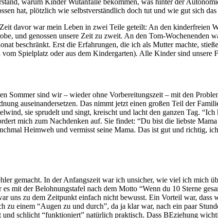
erstand, warum Kinder Wutanfälle bekommen, was hinter der Autonomie(
sen hat, plötzlich wie selbstverständlich doch tut und wie gut sich das
Zeit davor war mein Leben in zwei Teile geteilt: An den kinderfreien
probe, und genossen unsere Zeit zu zweit. An den Tom-Wochenenden war
onat beschränkt. Erst die Erfahrungen, die ich als Mutter machte, stie
 vom Spielplatz oder aus dem Kindergarten). Alle Kinder sind unsere F
ten Sommer sind wir – wieder ohne Vorbereitungszeit – mit den Problem
ng auseinandersetzen. Das nimmt jetzt einen großen Teil der Familienze
lwind, sie sprudelt und singt, kreischt und lacht den ganzen Tag. “Ich 
fordert mich zum Nachdenken auf. Sie findet: “Du bist die liebste Mam
manchmal Heimweh und vermisst seine Mama. Das ist gut und richtig, ich 
hler gemacht. In der Anfangszeit war ich unsicher, wie viel ich mich ü
r es mit der Belohnungstafel nach dem Motto “Wenn du 10 Sterne gesam
, war uns zu dem Zeitpunkt einfach nicht bewusst. Ein Vorteil war, das
ch zu einem “Augen zu und durch”, da ja klar war, nach ein paar Stun
und schlicht “funktioniert” natürlich praktisch. Dass BEziehung wichtig