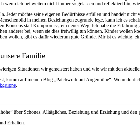
wenn ich bei weitem nicht immer so gelassen und reflektiert bin, wie 
 Jeder möchte seine eigenen Bedürfnisse erfüllen und handelt nicht vor
s Menschenbild in meinen Beziehungen zugrunde lege, kann ich es schaf
en Konsens statt Kompromiss, ein neuer Weg. Ich habe die Erfahrung ge
n anderer bei, wenn sie dies freiwillig tun können. Kinder wollen ko
eben wollen, gibt es dafür wiederum gute Gründe. Mir ist es wichtig, 
 unsere Familie
wierigen Situationen wir gemeistert haben und wie wir mit den aktuel
st, komm auf meinen Blog „Patchwork auf Augenhöhe“. Wenn du dich ü
kgruppe
.
nhöhe“ über Schönes, Alltägliches, Beziehung und Erziehung und den
und Erhalten.