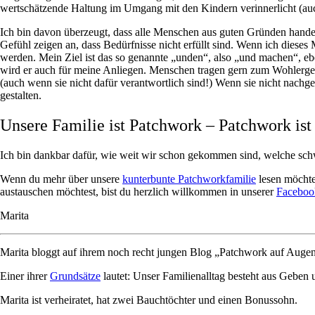
wertschätzende Haltung im Umgang mit den Kindern verinnerlicht (auch 
Ich bin davon überzeugt, dass alle Menschen aus guten Gründen handeln.
Gefühl zeigen an, dass Bedürfnisse nicht erfüllt sind. Wenn ich diese
werden. Mein Ziel ist das so genannte „unden“, also „und machen“, eb
wird er auch für meine Anliegen. Menschen tragen gern zum Wohlergehe
(auch wenn sie nicht dafür verantwortlich sind!) Wenn sie nicht nachg
gestalten.
Unsere Familie ist Patchwork – Patchwork ist
Ich bin dankbar dafür, wie weit wir schon gekommen sind, welche sch
Wenn du mehr über unsere
kunterbunte Patchworkfamilie
lesen möchte
austauschen möchtest, bist du herzlich willkommen in unserer
Faceboo
Marita
Marita bloggt auf ihrem noch recht jungen Blog „Patchwork auf Auge
Einer ihrer
Grundsätze
lautet: Unser Familienalltag besteht aus Geben 
Marita ist verheiratet, hat zwei Bauchtöchter und einen Bonussohn.