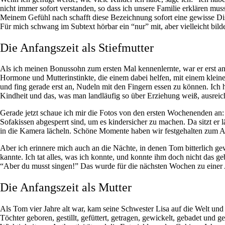
nicht immer sofort verstanden, so dass ich unsere Familie erklären mu
Meinem Gefühl nach schafft diese Bezeichnung sofort eine gewisse Dista
Für mich schwang im Subtext hörbar ein “nur” mit, aber vielleicht bilde
Die Anfangszeit als Stiefmutter
Als ich meinen Bonussohn zum ersten Mal kennenlernte, war er erst and
Hormone und Mutterinstinkte, die einem dabei helfen, mit einem klein
und fing gerade erst an, Nudeln mit den Fingern essen zu können. Ich h
Kindheit und das, was man landläufig so über Erziehung weiß, ausrei
Gerade jetzt schaue ich mir die Fotos von den ersten Wochenenden an
Sofakissen abgesperrt sind, um es kindersicher zu machen. Da sitzt e
in die Kamera lächeln. Schöne Momente haben wir festgehalten zum 
Aber ich erinnere mich auch an die Nächte, in denen Tom bitterlich gewei
kannte. Ich tat alles, was ich konnte, und konnte ihm doch nicht das g
“Aber du musst singen!” Das wurde für die nächsten Wochen zu einer Ar
Die Anfangszeit als Mutter
Als Tom vier Jahre alt war, kam seine Schwester Lisa auf die Welt und 
Töchter geboren, gestillt, gefüttert, getragen, gewickelt, gebadet und 