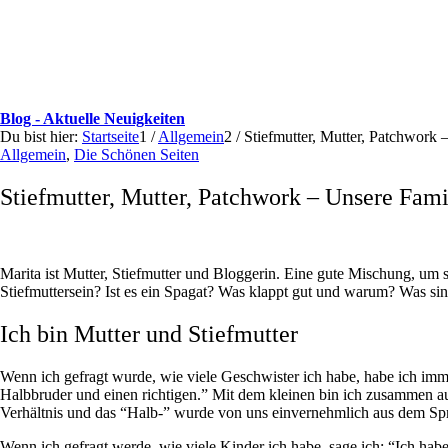
Blog - Aktuelle Neuigkeiten
Du bist hier:
Startseite
1
/
Allgemein
2
/
Stiefmutter, Mutter, Patchwork 
Allgemein
,
Die Schönen Seiten
Stiefmutter, Mutter, Patchwork – Unsere Fami
Marita ist Mutter, Stiefmutter und Bloggerin. Eine gute Mischung, um si
Stiefmuttersein? Ist es ein Spagat? Was klappt gut und warum? Was sind 
Ich bin Mutter und Stiefmutter
Wenn ich gefragt wurde, wie viele Geschwister ich habe, habe ich imme
Halbbruder und einen richtigen.” Mit dem kleinen bin ich zusammen aufg
Verhältnis und das “Halb-” wurde von uns einvernehmlich aus dem Sp
Wenn ich gefragt werde, wie viele Kinder ich habe, sage ich: “Ich ha