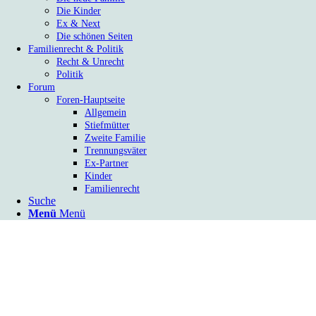
Die Kinder
Ex & Next
Die schönen Seiten
Familienrecht & Politik
Recht & Unrecht
Politik
Forum
Foren-Hauptseite
Allgemein
Stiefmütter
Zweite Familie
Trennungsväter
Ex-Partner
Kinder
Familienrecht
Suche
Menü
Menü