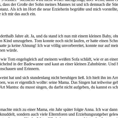
ss, dass der Große der Sohn meines Mannes ist und ich demnach die Sti
nz. Als ich im Hort die neue Erzieherin begrüßte und mich vorstellte, 
 ich mir das auch ein.
erthalb Jahre alt. Ja, und da stand ich nun mit einem kleinen Baby, o
en Kind umzugehen. Tom konnte noch nicht laufen, er hatte einen Schn
atte ja keine Ahnung! Ich war völlig unvorbereitet, konnte nur auf mei
chen würde.
: wie Tom engelsgleich auf meinem weißen Sofa schläft, wie er an ein
r lächelnd in der Badewanne und kaut an einer kleinen Zahnbürste. Und
Anschauen und Erinnern.
nt hat und sich stundenlang nicht beruhigen ließ. Ich hielt ihn im Arm, 
eben, was er eigentlich wollte: seine Mama. Das Singen hat teilweise g
t Mantra: du musst singen, du darfst nicht aufgeben, du kannst es sch
machte mich zu einer Mama, ein Jahr später folgte Anna. Ich war dann gu
geknuddelt, sondern auch viele Elternforen und Erziehungsratgeber geles