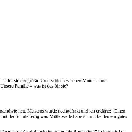
s ist für sie der größte Unterschied zwischen Mutter – und
Unsere Familie – was ist das für sie?
rgendwie nett. Meistens wurde nachgefragt und ich erklärte: “Einen
it der Schule fertig war. Mittlerweile habe ich mit beiden ein gutes
 ergänze ich: “Zwei Bauchkinder und ein Bonuskind.” Leider wird das