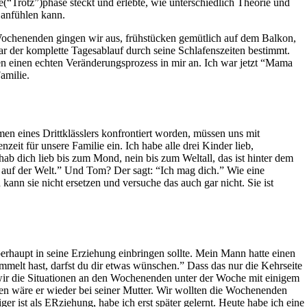
“Trotz”)phase steckt und erlebte, wie unterschiedlich Theorie und
 anfühlen kann.
 Wochenenden gingen wir aus, frühstücken gemütlich auf dem Balkon,
 der komplette Tagesablauf durch seine Schlafenszeiten bestimmt.
ßen einen echten Veränderungsprozess in mir an. Ich war jetzt “Mama
amilie.
en eines Drittklässlers konfrontiert worden, müssen uns mit
it für unsere Familie ein. Ich habe alle drei Kinder lieb,
hab dich lieb bis zum Mond, nein bis zum Weltall, das ist hinter dem
a auf der Welt.” Und Tom? Der sagt: “Ich mag dich.” Wie eine
kann sie nicht ersetzen und versuche das auch gar nicht. Sie ist
berhaupt in seine Erziehung einbringen sollte. Mein Mann hatte einen
melt hast, darfst du dir etwas wünschen.” Dass das nur die Kehrseite
s wir die Situationen an den Wochenenden unter der Woche mit einigem
den wäre er wieder bei seiner Mutter. Wir wollten die Wochenenden
er ist als ERziehung, habe ich erst später gelernt. Heute habe ich eine