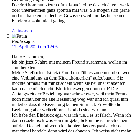
Die drei kommunizieren oftmals auch ohne das ich davon weiß
oder unternehmen ganz spontan mal was. Sie mögen sich gerne
und ich habe ein schlechtes Gewissen weil mir das bei seinen
Kindern absolut nicht gelingt
Antworten
Paula
sagte:
17. April 2020 um 12:06
Hallo zusammen,
ich bin jetzt 5 Jahre mit meinem Freund zusammen, wollen im
Juni heiraten.
Meine Stieftochter ist jetzt 7 und mir fällt es zunehmend schwer
eine Verbindung zu dem Kind „körperlich“ aufzubauen. Sie
möchte oftmals mit mir kuscheln wenn sie bei uns ist aber ich
kann das einfach nicht. Bin ich deswegen unnormal? Die
Anfangszeit der Beziehung war sehr schwer, weil mein Freund
noch nicht über die alte Beziehung weg war und ich quasi ihm
mitteilte, dass die Beziehung keinen Sinn hat. Er wollte die
Beziehung aber weiterführen. Und da sind wir nun.
Ich habe den Eindruck egal was ich tue…es ist falsch. Wenn ich
dann erzieherisch was von mir gebe, bekomme ich noch einen
auf den Deckel und wenn ich konter, dass er quasi auch so
manchmal handelt, dann wird das abgetan. Ich weiss nicht mehr