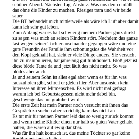
schöner Abend. Nächster Tag, Absturz. Was uns denn einfällt
das ohne die Kinder zu machen. Riesiges trara und wir beide
sauer.
Die BT behandelt mich mittlerweile als wäre ich Luft aber damit
kann ich sehr gut leben.
Zum Anfang war es halt schwierig meinem Partner ganz direkt
zu sagen was mich an seinen Kindern stört. Nachdem das ganze
fast wegen seiner Tochter auseinander gegangen wäre und eine
gute Freundin der Familie ihm schonungslos die Wahrheit vor
den Kopf geknallt hat, sieht er viele Dinge anders. Sie versucht
ihn zu manipulieren, hat jahrelang gut funktioniert. Bloß jetzt ist
diese blöde Tante da und jetzt läuft das nicht mehr. So was
blödes aber auch.
Ja und seinem Sohn ist alles egal aber wenn es für ihn was
rauszuholen gibt, schreit er gleich hier. Aber ansonsten kein
Interesse an ihren Mitmenschen. Es wird nicht mal gefragt
warum ich bei Geburtstagessen nicht mehr dabei bin,
geschweige das mit gratuliert wird.
Die erste Zeit hat mein Partner noch versucht mit ihnen das
Gespräch zu suchen aber so richtig kam das nicht an.
Es tut mir für meinen Partner leid das so wenig zurück kommt
und wenn meine Kinder einen nur halb so guten Vater gehabt
hätten, die wären auf ewig dankbar.
Was für ihn halt komisch ist, das meine Töchter so gar keine
Berührungsängste hatten.