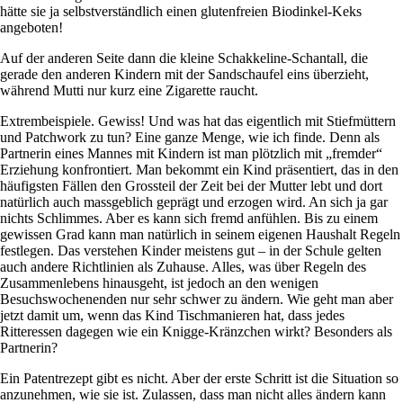
hätte sie ja selbstverständlich einen glutenfreien Biodinkel-Keks
angeboten!
Auf der anderen Seite dann die kleine Schakkeline-Schantall, die
gerade den anderen Kindern mit der Sandschaufel eins überzieht,
während Mutti nur kurz eine Zigarette raucht.
Extrembeispiele. Gewiss! Und was hat das eigentlich mit Stiefmüttern
und Patchwork zu tun? Eine ganze Menge, wie ich finde. Denn als
Partnerin eines Mannes mit Kindern ist man plötzlich mit „fremder“
Erziehung konfrontiert. Man bekommt ein Kind präsentiert, das in den
häufigsten Fällen den Grossteil der Zeit bei der Mutter lebt und dort
natürlich auch massgeblich geprägt und erzogen wird. An sich ja gar
nichts Schlimmes. Aber es kann sich fremd anfühlen. Bis zu einem
gewissen Grad kann man natürlich in seinem eigenen Haushalt Regeln
festlegen. Das verstehen Kinder meistens gut – in der Schule gelten
auch andere Richtlinien als Zuhause. Alles, was über Regeln des
Zusammenlebens hinausgeht, ist jedoch an den wenigen
Besuchswochenenden nur sehr schwer zu ändern. Wie geht man aber
jetzt damit um, wenn das Kind Tischmanieren hat, dass jedes
Ritteressen dagegen wie ein Knigge-Kränzchen wirkt? Besonders als
Partnerin?
Ein Patentrezept gibt es nicht. Aber der erste Schritt ist die Situation so
anzunehmen, wie sie ist. Zulassen, dass man nicht alles ändern kann