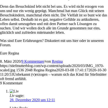
Denn das Besuchskind lebt nicht bei uns. Es wird nicht erzogen von
uns und nur ein wenig geprägt. Manchmal hat man Glück mit seinen
Besuchskindern, manchmal eben nicht. Die Vielfalt ist so bunt wie das
Leben selbst. Deshalb ist es gut, negative Gefühle zu artikulieren,
offen damit umzugehen und mit dem Partner nach Lösungen zu
suchen. Und wir wollen doch alle im Grunde genommen nur eins,
glücklich und zufrieden miteinander leben.
Was sind Eure Erfahrungen? Diskutiert mit uns hier oder in unserem
Forum.
Eure Regina
8. März 2020
/
9 Kommentare
/
von
Regina
https://stiefmutterblog.com/wp-content/uploads/2020/03/IMG_1970-
scaled.jpg
1536
2048
Regina
Regina
2020-03-08 17:41:17
2020-10-30
11:20:53
Unbekannt (v)erzogen – warum sich das Kind für Stiefmütter
oft fremd anfühlt.
9
Kommentare
Liv
sagte:
28. Dezember 2020 um 12:11