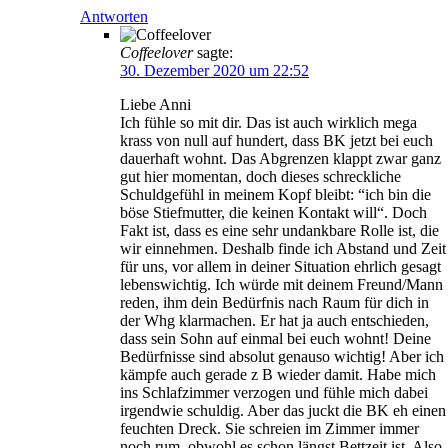
Antworten
Coffeelover
sagte:
30. Dezember 2020 um 22:52
Liebe Anni
Ich fühle so mit dir. Das ist auch wirklich mega
krass von null auf hundert, dass BK jetzt bei euch
dauerhaft wohnt. Das Abgrenzen klappt zwar ganz
gut hier momentan, doch dieses schreckliche
Schuldgefühl in meinem Kopf bleibt: “ich bin die
böse Stiefmutter, die keinen Kontakt will“. Doch
Fakt ist, dass es eine sehr undankbare Rolle ist, die
wir einnehmen. Deshalb finde ich Abstand und Zeit
für uns, vor allem in deiner Situation ehrlich gesagt
lebenswichtig. Ich würde mit deinem Freund/Mann
reden, ihm dein Bedürfnis nach Raum für dich in
der Whg klarmachen. Er hat ja auch entschieden,
dass sein Sohn auf einmal bei euch wohnt! Deine
Bedürfnisse sind absolut genauso wichtig! Aber ich
kämpfe auch gerade z B wieder damit. Habe mich
ins Schlafzimmer verzogen und fühle mich dabei
irgendwie schuldig. Aber das juckt die BK eh einen
feuchten Dreck. Sie schreien im Zimmer immer
noch rum, obwohl es schon längst Bettzeit ist. Also