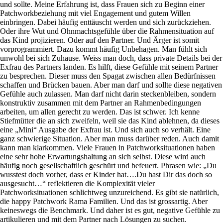
und sollte. Meine Erfahrung ist, dass Frauen sich zu Beginn einer
Patchworkbeziehung mit viel Engagement und gutem Willen
einbringen. Dabei häufig enttäuscht werden und sich zurückziehen.
Oder ihre Wut und Ohnmachtsgefühle über die Rahmensituation auf
das Kind projizieren. Oder auf den Partner. Und Ärger ist somit
vorprogrammiert. Dazu kommt häufig Unbehagen. Man fühlt sich
unwohl bei sich Zuhause. Weiss man doch, dass private Details bei der
Exfrau des Partners landen. Es hilft, diese Gefühle mit seinem Partner
zu besprechen. Dieser muss den Spagat zwischen allen Bedürfnissen
schaffen und Brücken bauen. Aber man darf und sollte diese negativen
Gefühle auch zulassen. Man darf nicht darin steckenbleiben, sondern
konstruktiv zusammen mit dem Partner an Rahmenbedingungen
arbeiten, um allen gerecht zu werden. Das ist schwer. Ich kenne
Stiefmütter die an sich zweifeln, weil sie das Kind ablehnen, da dieses
eine „Mini“ Ausgabe der Exfrau ist. Und sich auch so verhält. Eine
ganz schwierige Situation. Aber man muss darüber reden. Auch damit
kann man klarkommen. Viele Frauen in Patchworksituationen haben
eine sehr hohe Erwartungshaltung an sich selbst. Diese wird auch
häufig noch gesellschaftlich geschürt und befeuert. Phrasen wie: „Du
wusstest doch vorher, dass er Kinder hat….Du hast Dir das doch so
ausgesucht…“ reflektieren die Komplexität vieler
Patchworksituationen schlichtweg unzureichend. Es gibt sie natürlich,
die happy Patchwork Rama Familien. Und das ist grossartig. Aber
keineswegs die Benchmark. Und daher ist es gut, negative Gefühle zu
artikulieren und mit dem Partner nach Lösungen zu suchen.