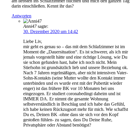
am liebsten ins Schlafzimmer flüchten und mich den ganzen Tag
darin einschließen. Kennt ihr das?
Antworten
Anni47
sagte:
30. Dezember 2020 um 14:42
Liebe Liv,
mir geht es genau so – das mit dem Schlafzimmer ist im
Moment die „Dauersituation“. Es ist schwerer, als ich mir
jemals vorgestellt hätte und eine richtige Lösung, wie Du
sie schon gefunden hast, habe ich noch nicht. Mein
Stiefsohn ist grundsätzlich lieb und unsere Beziehung ok.
Nach 7 Jahren regelmäßigen, aber nicht intensiven Vater-
Sohn-Kontakts (seine Mutter wollte den Kontakt immer
unterbinden und es wurde erst mit der Pubertät wieder
enger) ist das frühere BK vor 10 Monaten bei uns
eingezogen. Er studiert coronabedingt daheim und ist
IMMER DA. Er nimmt die gesamte Wohnung
selbstverständlich in Beschlag und ich habe das Gefühl,
ich habe keinen Rückzugsort mehr für mich. Wie schaffst
Du es, Deinen BK -ohne dass sie sich vor den Kopf
gestoßen fühlen- zu sagen, dass Du Deine Ruhe,
Privatsphäre oder Abstand benötigst?