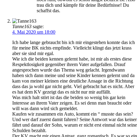
trau dich und kämpfe für deine Bedürfnisse! Du
schaffst das.
Tanne163
sagte:
4. Mai 2020 um 18:00
Ich habe lange gebraucht bis ich mir eingestehen konnte das ich
für meine BK nichts empfinde. Vielleicht klingt das jetzt krass
aber sie sind mir egal.
Wie ich die beiden kennen gelernt habe, ist mir als erstes diese
Respektlosigkeit gegenüber ihrem Vater aufgefallen. Drauf
angesprochen wurde das Thema weg gelacht. Irgendwann
haben sich dann meine und seine Kinder kennen gelernt und da
kam von meiner kleinen eine deutliche Ansage in die Richtung
dass das ja wohl gar nicht geht. Viel gebracht hat es nicht. Aber
es hat dem KV gezeigt das es nicht nur mir auffällt.
Was mich halt stört ist das die beiden so wenig bis gar kein
Interesse an ihrem Vater zeigen. Es sei denn man braucht oder
will was dann wird sich gemeldet.
Kaufen wir zusammen ein Auto, kommt ein “ musste das sein?
Und wer darf zuerst damit fahren? Seine Antwort war das keiner
fährt und darauf der Sohn, warum er nicht erst einmal nicht seine
Schulden bezahlt.
Der KV macht mir einen Antrag, ganz romantisch. Es war so ein