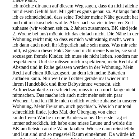
Liebe Paula,
ich möchte dir auch auf diesem Weg sagen, dass du nicht alleine
mit diesem Gefühl bist. Mir geht es ganz genau so. Anfangs fand
ich es schmeichelnd, dass seine Tochter meine Nähe gesucht hat
und mit mir kuscheln wollte. Aber nach so viel intensiver Zeit
zuhause (wir wohnen seit ca. 2 Jahren zusammen, BK sind jede
2. Woche bei uns) möchte ich das einfach nicht. Die Nähe in der
Wohnung reicht mir, so dass es mich wahnsinnig macht, wenn
ich dann auch noch ihr körperlich nahe sein muss. Was mir sehr
hilft, ist genau dieser Fakt: Sie sind nicht meine Kinder, sie sind
sozusagen fremde Kinder, ich muss sie nicht lieben, sondern nur
respektieren. Und sie müssen mich respektieren, mein Recht auf
Abstand und in Ruhe gelassen werden in der Wohnung. Mein
Recht auf einen Rückzugsort, an dem ich meine Batterien
aufladen kann. Nur weil die Tochter gerade mal wieder mit
ihrem Hundeblick und ihrer Babystimme versucht, sich
Aufmerksamkeit zu erschleichen, muss ich da noch lange nicht
mitmachen. Das mache ich auch nicht mehr seit ein paar
Wochen. Und ich fühle mich endlich wieder zuhause in unserer
Wohnung. Mehr Freiraum, auch psychisch. Was ich nur total
schrecklich finde, jedes Mal, der Übergang von einer
kinderfreien Woche in eine Kinderwoche. Der erste Tag ist
immer schrecklich, ich habe eine miese Laune und würde die
BK am liebsten an die Wand knallen. Wie sie dann reinstiefeln
und laut sind und so megaviel Raum einnehmen. Da würde ich