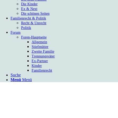
Die Kinder
Ex & Next
Die schönen Seiten
Familienrecht & Politik
Recht & Unrecht
Politik
Forum
Foren-Hauptseite
Allgemein
Stiefmütter
Zweite Familie
Trennungsväter
Ex-Partner
Kinder
Familienrecht
Suche
Menü
Menü