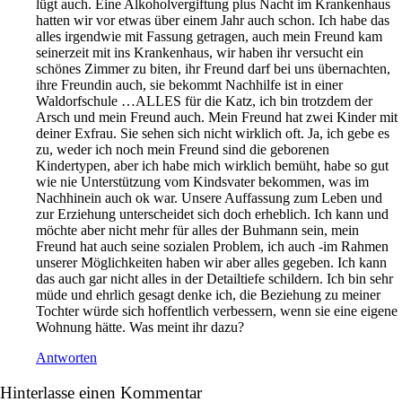
lügt auch. Eine Alkoholvergiftung plus Nacht im Krankenhaus
hatten wir vor etwas über einem Jahr auch schon. Ich habe das
alles irgendwie mit Fassung getragen, auch mein Freund kam
seinerzeit mit ins Krankenhaus, wir haben ihr versucht ein
schönes Zimmer zu biten, ihr Freund darf bei uns übernachten,
ihre Freundin auch, sie bekommt Nachhilfe ist in einer
Waldorfschule …ALLES für die Katz, ich bin trotzdem der
Arsch und mein Freund auch. Mein Freund hat zwei Kinder mit
deiner Exfrau. Sie sehen sich nicht wirklich oft. Ja, ich gebe es
zu, weder ich noch mein Freund sind die geborenen
Kindertypen, aber ich habe mich wirklich bemüht, habe so gut
wie nie Unterstützung vom Kindsvater bekommen, was im
Nachhinein auch ok war. Unsere Auffassung zum Leben und
zur Erziehung unterscheidet sich doch erheblich. Ich kann und
möchte aber nicht mehr für alles der Buhmann sein, mein
Freund hat auch seine sozialen Problem, ich auch -im Rahmen
unserer Möglichkeiten haben wir aber alles gegeben. Ich kann
das auch gar nicht alles in der Detailtiefe schildern. Ich bin sehr
müde und ehrlich gesagt denke ich, die Beziehung zu meiner
Tochter würde sich hoffentlich verbessern, wenn sie eine eigene
Wohnung hätte. Was meint ihr dazu?
Antworten
Hinterlasse einen Kommentar