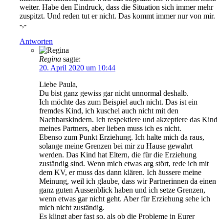
weiter. Habe den Eindruck, dass die Situation sich immer mehr
zuspitzt. Und reden tut er nicht. Das kommt immer nur von mir.
-,-
Antworten
Regina
sagte:
20. April 2020 um 10:44
Liebe Paula,
Du bist ganz gewiss gar nicht unnormal deshalb.
Ich möchte das zum Beispiel auch nicht. Das ist ein
fremdes Kind, ich kuschel auch nicht mit den
Nachbarskindern. Ich respektiere und akzeptiere das Kind
meines Partners, aber lieben muss ich es nicht.
Ebenso zum Punkt Erziehung. Ich halte mich da raus,
solange meine Grenzen bei mir zu Hause gewahrt
werden. Das Kind hat Eltern, die für die Erziehung
zuständig sind. Wenn mich etwas arg stört, rede ich mit
dem KV, er muss das dann klären. Ich äussere meine
Meinung, weil ich glaube, dass wir Partnerinnen da einen
ganz guten Aussenblick haben und ich setze Grenzen,
wenn etwas gar nicht geht. Aber für Erziehung sehe ich
mich nicht zuständig.
Es klingt aber fast so, als ob die Probleme in Eurer