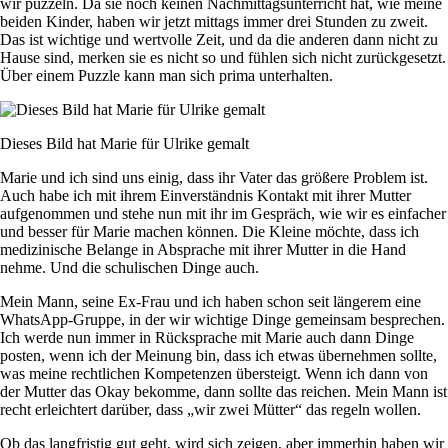
wir puzzeln. Da sie noch keinen Nachmittagsunterricht hat, wie meine
beiden Kinder, haben wir jetzt mittags immer drei Stunden zu zweit.
Das ist wichtige und wertvolle Zeit, und da die anderen dann nicht zu
Hause sind, merken sie es nicht so und fühlen sich nicht zurückgesetzt.
Über einem Puzzle kann man sich prima unterhalten.
Dieses Bild hat Marie für Ulrike gemalt
Marie und ich sind uns einig, dass ihr Vater das größere Problem ist.
Auch habe ich mit ihrem Einverständnis Kontakt mit ihrer Mutter
aufgenommen und stehe nun mit ihr im Gespräch, wie wir es einfacher
und besser für Marie machen können. Die Kleine möchte, dass ich
medizinische Belange in Absprache mit ihrer Mutter in die Hand
nehme. Und die schulischen Dinge auch.
Mein Mann, seine Ex-Frau und ich haben schon seit längerem eine
WhatsApp-Gruppe, in der wir wichtige Dinge gemeinsam besprechen.
Ich werde nun immer in Rücksprache mit Marie auch dann Dinge
posten, wenn ich der Meinung bin, dass ich etwas übernehmen sollte,
was meine rechtlichen Kompetenzen übersteigt. Wenn ich dann von
der Mutter das Okay bekomme, dann sollte das reichen. Mein Mann ist
recht erleichtert darüber, dass „wir zwei Mütter“ das regeln wollen.
Ob das langfristig gut geht, wird sich zeigen, aber immerhin haben wir