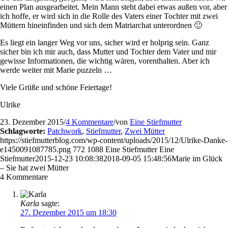
einen Plan ausgearbeitet. Mein Mann steht dabei etwas außen vor, aber
ich hoffe, er wird sich in die Rolle des Vaters einer Tochter mit zwei
Müttern hineinfinden und sich dem Matriarchat unterordnen 🙂
Es liegt ein langer Weg vor uns, sicher wird er holprig sein. Ganz
sicher bin ich mir auch, dass Mutter und Tochter dem Vater und mir
gewisse Informationen, die wichtig wären, vorenthalten. Aber ich
werde weiter mit Marie puzzeln …
Viele Grüße und schöne Feiertage!
Ulrike
23. Dezember 2015
/
4 Kommentare
/
von
Eine Stiefmutter
Schlagworte:
Patchwork
,
Stiefmutter
,
Zwei Mütter
https://stiefmutterblog.com/wp-content/uploads/2015/12/Ulrike-Danke-
e1450091087785.png
772
1088
Eine Stiefmutter
Eine
Stiefmutter
2015-12-23 10:08:38
2018-09-05 15:48:56
Marie im Glück
– Sie hat zwei Mütter
4
Kommentare
Karla
sagte:
27. Dezember 2015 um 18:30