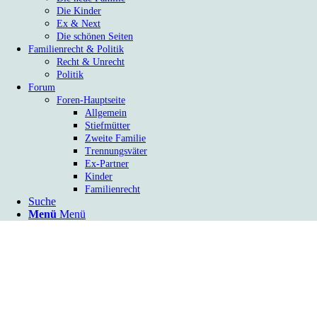
Die Kinder
Ex & Next
Die schönen Seiten
Familienrecht & Politik
Recht & Unrecht
Politik
Forum
Foren-Hauptseite
Allgemein
Stiefmütter
Zweite Familie
Trennungsväter
Ex-Partner
Kinder
Familienrecht
Suche
Menü
Menü