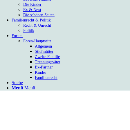
Die Kinder
Ex & Next
Die schönen Seiten
Familienrecht & Politik
Recht & Unrecht
Politik
Forum
Foren-Hauptseite
Allgemein
Stiefmütter
Zweite Familie
Trennungsväter
Ex-Partner
Kinder
Familienrecht
Suche
Menü
Menü