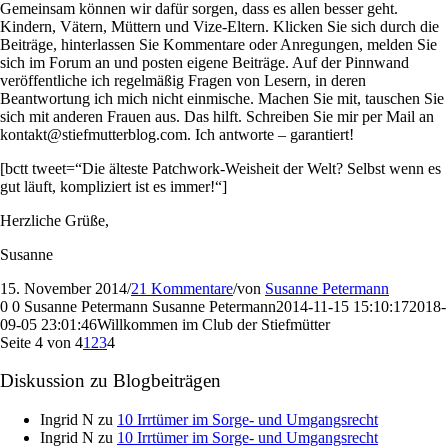
Gemeinsam können wir dafür sorgen, dass es allen besser geht.
Kindern, Vätern, Müttern und Vize-Eltern. Klicken Sie sich durch die
Beiträge, hinterlassen Sie Kommentare oder Anregungen, melden Sie
sich im Forum an und posten eigene Beiträge. Auf der Pinnwand
veröffentliche ich regelmäßig Fragen von Lesern, in deren
Beantwortung ich mich nicht einmische. Machen Sie mit, tauschen Sie
sich mit anderen Frauen aus. Das hilft. Schreiben Sie mir per Mail an
kontakt@stiefmutterblog.com. Ich antworte – garantiert!
[bctt tweet=“Die älteste Patchwork-Weisheit der Welt? Selbst wenn es
gut läuft, kompliziert ist es immer!“]
Herzliche Grüße,
Susanne
15. November 2014
/
21 Kommentare
/
von
Susanne Petermann
0
0
Susanne Petermann
Susanne Petermann
2014-11-15 15:10:17
2018-
09-05 23:01:46
Willkommen im Club der Stiefmütter
Seite 4 von 4
1
2
3
4
Diskussion zu Blogbeiträgen
Ingrid N
zu
10 Irrtümer im Sorge- und Umgangsrecht
Ingrid N
zu
10 Irrtümer im Sorge- und Umgangsrecht