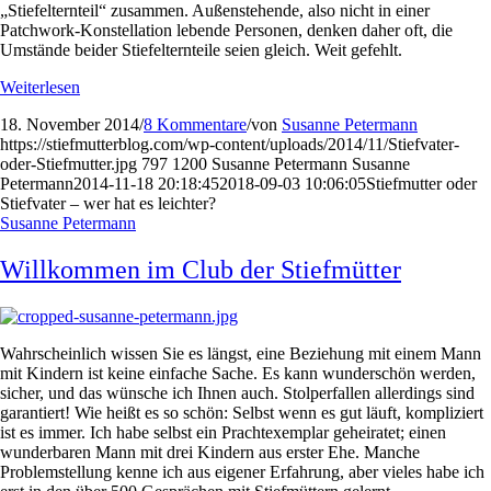
„Stiefelternteil“ zusammen. Außenstehende, also nicht in einer
Patchwork-Konstellation lebende Personen, denken daher oft, die
Umstände beider Stiefelternteile seien gleich. Weit gefehlt.
Weiterlesen
18. November 2014
/
8 Kommentare
/
von
Susanne Petermann
https://stiefmutterblog.com/wp-content/uploads/2014/11/Stiefvater-
oder-Stiefmutter.jpg
797
1200
Susanne Petermann
Susanne
Petermann
2014-11-18 20:18:45
2018-09-03 10:06:05
Stiefmutter oder
Stiefvater – wer hat es leichter?
Susanne Petermann
Willkommen im Club der Stiefmütter
Wahrscheinlich wissen Sie es längst, eine Beziehung mit einem Mann
mit Kindern ist keine einfache Sache. Es kann wunderschön werden,
sicher, und das wünsche ich Ihnen auch. Stolperfallen allerdings sind
garantiert! Wie heißt es so schön: Selbst wenn es gut läuft, kompliziert
ist es immer. Ich habe selbst ein Prachtexemplar geheiratet; einen
wunderbaren Mann mit drei Kindern aus erster Ehe. Manche
Problemstellung kenne ich aus eigener Erfahrung, aber vieles habe ich