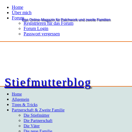
Home
Über mich
Forum
Das Online-Magazin für Patchwork und zweite Familien
Registrieren für das Forum
Forum Login
Passwort vergessen
Stiefmutterblog
Home
Allgemein
Tipps & Tricks
Partnerschaft & Zweite Familie
Die Stiefmütter
Die Partnerschaft
Die Väter
Die neue Familie