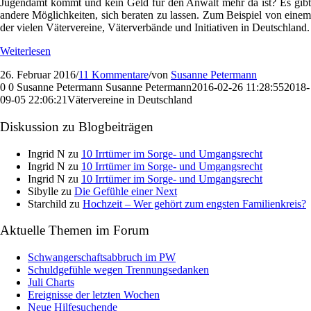
Jugendamt kommt und kein Geld für den Anwalt mehr da ist? Es gibt
andere Möglichkeiten, sich beraten zu lassen. Zum Beispiel von einem
der vielen Vätervereine, Väterverbände und Initiativen in Deutschland.
Weiterlesen
26. Februar 2016
/
11 Kommentare
/
von
Susanne Petermann
0
0
Susanne Petermann
Susanne Petermann
2016-02-26 11:28:55
2018-
09-05 22:06:21
Vätervereine in Deutschland
Diskussion zu Blogbeiträgen
Ingrid N
zu
10 Irrtümer im Sorge- und Umgangsrecht
Ingrid N
zu
10 Irrtümer im Sorge- und Umgangsrecht
Ingrid N
zu
10 Irrtümer im Sorge- und Umgangsrecht
Sibylle
zu
Die Gefühle einer Next
Starchild
zu
Hochzeit – Wer gehört zum engsten Familienkreis?
Aktuelle Themen im Forum
Schwangerschaftsabbruch im PW
Schuldgefühle wegen Trennungsedanken
Juli Charts
Ereignisse der letzten Wochen
Neue Hilfesuchende