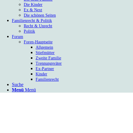
Die Kinder
Ex & Next
Die schönen Seiten
Familienrecht & Politik
Recht & Unrecht
Politik
Forum
Foren-Hauptseite
Allgemein
Stiefmütter
Zweite Familie
Trennungsväter
Ex-Partner
Kinder
Familienrecht
Suche
Menü
Menü