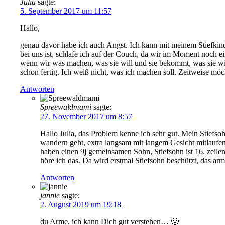
Julia
sagte:
5. September 2017 um 11:57
Hallo,
genau davor habe ich auch Angst. Ich kann mit meinem Stiefkind so 
bei uns ist, schlafe ich auf der Couch, da wir im Moment noc
wenn wir was machen, was sie will und sie bekommt, was sie will,
schon fertig. Ich weiß nicht, was ich machen soll. Zeitweise möc
Antworten
Spreewaldmami
sagte:
27. November 2017 um 8:57
Hallo Julia, das Problem kenne ich sehr gut. Mein Stiefs
wandern geht, extra langsam mit langem Gesicht mitlaufe
haben einen 9j gemeinsamen Sohn, Stiefsohn ist 16. zeilen
höre ich das. Da wird erstmal Stiefsohn beschützt, das 
Antworten
jannie
sagte:
2. August 2019 um 19:18
du Arme, ich kann Dich gut verstehen… 🙁