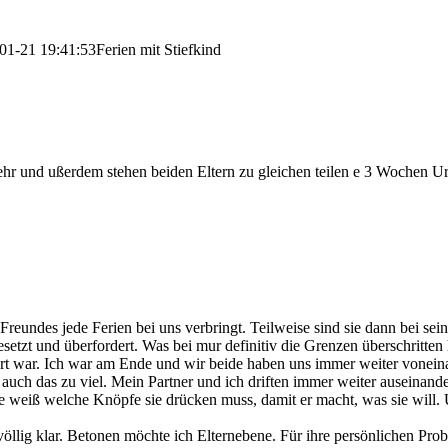
01-21 19:41:53
Ferien mit Stiefkind
ehr und ußerdem stehen beiden Eltern zu gleichen teilen e 3 Wochen Url
s Freundes jede Ferien bei uns verbringt. Teilweise sind sie dann bei se
gesetzt und überfordert. Was bei mur definitiv die Grenzen überschritt
dert war. Ich war am Ende und wir beide haben uns immer weiter vonein
uch das zu viel. Mein Partner und ich driften immer weiter auseinand
Sie weiß welche Knöpfe sie drücken muss, damit er macht, was sie will
völlig klar. Betonen möchte ich Elternebene. Für ihre persönlichen Pr