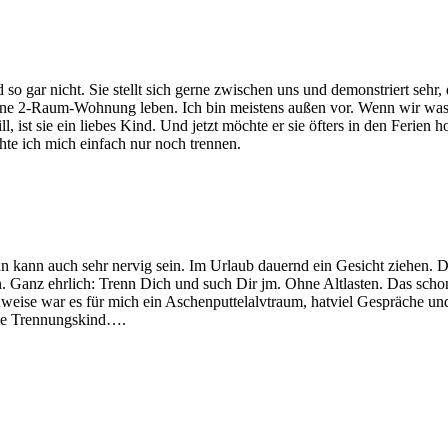
gar nicht. Sie stellt sich gerne zwischen uns und demonstriert sehr, dass
h eine 2-Raum-Wohnung leben. Ich bin meistens außen vor. Wenn wir w
 ist sie ein liebes Kind. Und jetzt möchte er sie öfters in den Ferien
hte ich mich einfach nur noch trennen.
ohn kann auch sehr nervig sein. Im Urlaub dauernd ein Gesicht ziehen.
n. Ganz ehrlich: Trenn Dich und such Dir jm. Ohne Altlasten. Das sch
weise war es für mich ein Aschenputtelalvtraum, hatviel Gespräche und
arme Trennungskind….