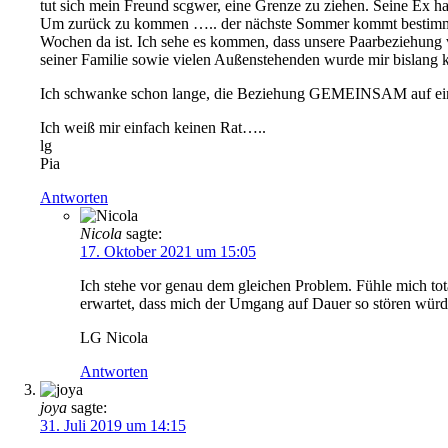
tut sich mein Freund scgwer, eine Grenze zu ziehen. Seine Ex ha
Um zurück zu kommen ….. der nächste Sommer kommt bestimmt, u
Wochen da ist. Ich sehe es kommen, dass unsere Paarbeziehung v
seiner Familie sowie vielen Außenstehenden wurde mir bislang
Ich schwanke schon lange, die Beziehung GEMEINSAM auf eine g
Ich weiß mir einfach keinen Rat…..
lg
Pia
Antworten
Nicola
sagte:
17. Oktober 2021 um 15:05
Ich stehe vor genau dem gleichen Problem. Fühle mich tota
erwartet, dass mich der Umgang auf Dauer so stören würde
LG Nicola
Antworten
joya
sagte:
31. Juli 2019 um 14:15