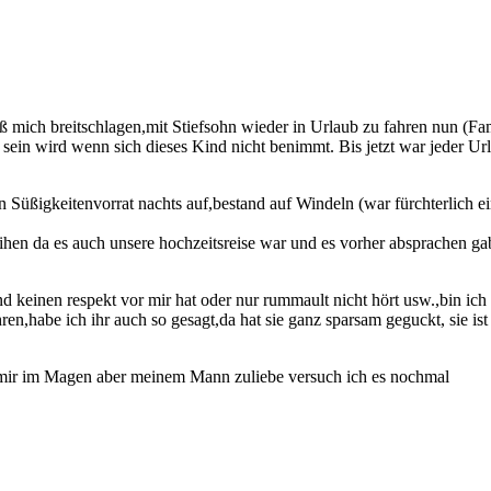
 mich breitschlagen,mit Stiefsohn wieder in Urlaub zu fahren nun (Fami
l sein wird wenn sich dieses Kind nicht benimmt. Bis jetzt war jeder Url
n Süßigkeitenvorrat nachts auf,bestand auf Windeln (war fürchterlich e
eihen da es auch unsere hochzeitsreise war und es vorher absprachen 
 keinen respekt vor mir hat oder nur rummault nicht hört usw.,bin ich
ahren,habe ich ihr auch so gesagt,da hat sie ganz sparsam geguckt, sie i
rd mir im Magen aber meinem Mann zuliebe versuch ich es nochmal