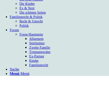
Die Kinder
Ex & Next
Die schönen Seiten
Familienrecht & Politik
Recht & Unrecht
Politik
Forum
Foren-Hauptseite
Allgemein
Stiefmütter
Zweite Familie
Trennungsväter
Ex-Partner
Kinder
Familienrecht
Suche
Menü
Menü