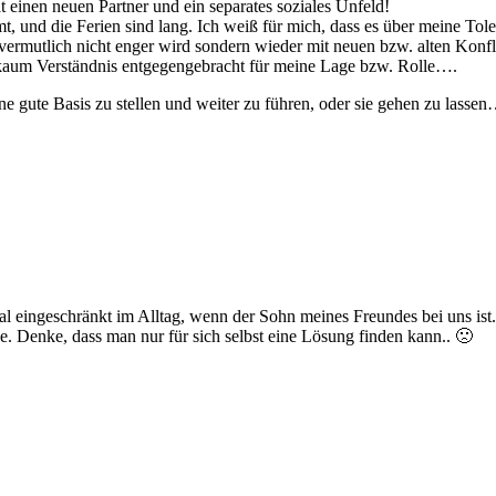
t einen neuen Partner und ein separates soziales Unfeld!
nd die Ferien sind lang. Ich weiß für mich, dass es über meine Tol
ermutlich nicht enger wird sondern wieder mit neuen bzw. alten Konfli
 kaum Verständnis entgegengebracht für meine Lage bzw. Rolle….
ute Basis zu stellen und weiter zu führen, oder sie gehen zu lassen
l eingeschränkt im Alltag, wenn der Sohn meines Freundes bei uns ist. 
. Denke, dass man nur für sich selbst eine Lösung finden kann.. 🙁