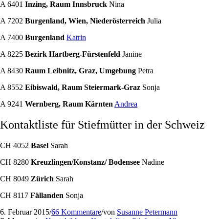
A 6401
Inzing, Raum Innsbruck
Nina
A 7202
Burgenland, Wien, Niederösterreich
Julia
A 7400
Burgenland
Katrin
A 8225
Bezirk Hartberg-Fürstenfeld
Janine
A 8430
Raum Leibnitz, Graz, Umgebung
Petra
A 8552
Eibiswald, Raum Steiermark-Graz
Sonja
A 9241
Wernberg, Raum Kärnten
Andrea
Kontaktliste für Stiefmütter in der Schweiz
CH 4052
Basel
Sarah
CH 8280
Kreuzlingen/Konstanz/ Bodensee
Nadine
CH 8049
Zürich
Sarah
CH 8117
Fällanden
Sonja
6. Februar 2015
/
66 Kommentare
/
von
Susanne Petermann