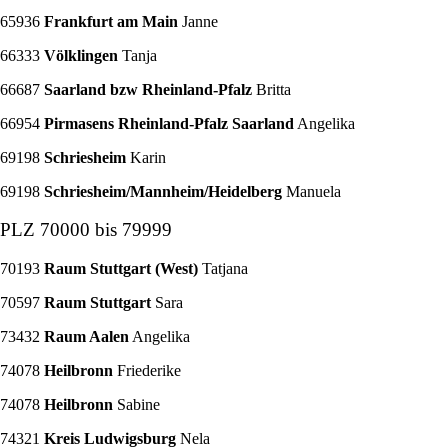
65936
Frankfurt am Main
Janne
66333
Völklingen
Tanja
66687
Saarland bzw Rheinland-Pfalz
Britta
66954
Pirmasens Rheinland-Pfalz Saarland
Angelika
69198
Schriesheim
Karin
69198
Schriesheim/Mannheim/Heidelberg
Manuela
PLZ 70000 bis 79999
70193
Raum Stuttgart (West)
Tatjana
70597
Raum Stuttgart
Sara
73432
Raum Aalen
Angelika
74078
Heilbronn
Friederike
74078
Heilbronn
Sabine
74321
Kreis Ludwigsburg
Nela