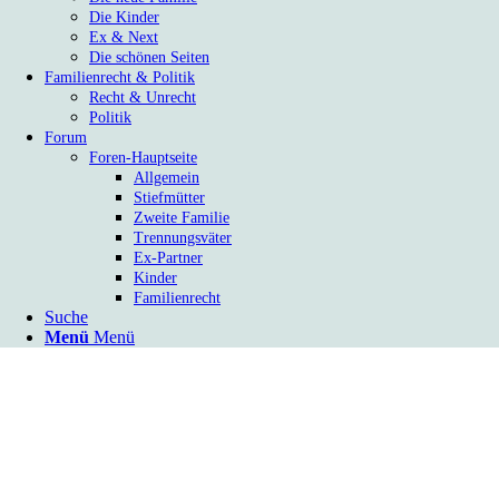
Die Kinder
Ex & Next
Die schönen Seiten
Familienrecht & Politik
Recht & Unrecht
Politik
Forum
Foren-Hauptseite
Allgemein
Stiefmütter
Zweite Familie
Trennungsväter
Ex-Partner
Kinder
Familienrecht
Suche
Menü
Menü