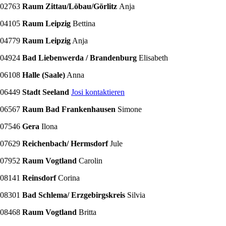
02763
Raum Zittau/Löbau/Görlitz
Anja
04105
Raum Leipzig
Bettina
04779
Raum Leipzig
Anja
04924
Bad Liebenwerda / Brandenburg
Elisabeth
06108
Halle (Saale)
Anna
06449
Stadt Seeland
Josi kontaktieren
06567
Raum Bad Frankenhausen
Simone
07546
Gera
Ilona
07629
Reichenbach/ Hermsdorf
Jule
07952
Raum Vogtland
Carolin
08141
Reinsdorf
Corina
08301
Bad Schlema/ Erzgebirgskreis
Silvia
08468
Raum Vogtland
Britta