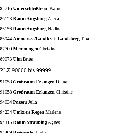
85716
Unterschleißheim
Karin
86153
Raum Augsburg
Alexa
86156
Raum Augsburg
Nadine
86944
Ammersee/Landkreis Landsberg
Tina
87700
Memmingen
Christine
89073
Ulm
Britta
PLZ 90000 bis 99999
91058
Großraum Erlangen
Diana
91058
Großraum Erlangen
Christine
94034
Passau
Julia
94234
Umkreis Regen
Marlene
94315
Raum Straubing
Agnes
94469
Deggendorf
Julia