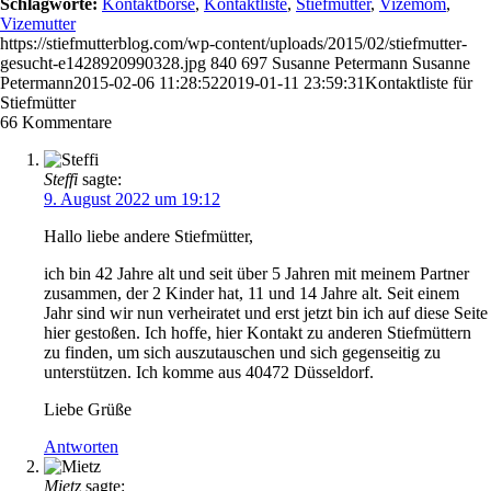
Schlagworte:
Kontaktbörse
,
Kontaktliste
,
Stiefmutter
,
Vizemom
,
Vizemutter
https://stiefmutterblog.com/wp-content/uploads/2015/02/stiefmutter-
gesucht-e1428920990328.jpg
840
697
Susanne Petermann
Susanne
Petermann
2015-02-06 11:28:52
2019-01-11 23:59:31
Kontaktliste für
Stiefmütter
66
Kommentare
Steffi
sagte:
9. August 2022 um 19:12
Hallo liebe andere Stiefmütter,
ich bin 42 Jahre alt und seit über 5 Jahren mit meinem Partner
zusammen, der 2 Kinder hat, 11 und 14 Jahre alt. Seit einem
Jahr sind wir nun verheiratet und erst jetzt bin ich auf diese Seite
hier gestoßen. Ich hoffe, hier Kontakt zu anderen Stiefmüttern
zu finden, um sich auszutauschen und sich gegenseitig zu
unterstützen. Ich komme aus 40472 Düsseldorf.
Liebe Grüße
Antworten
Mietz
sagte: