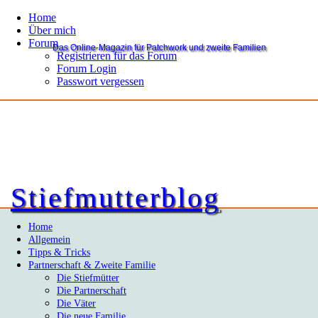
Home
Über mich
Forum
Das Online-Magazin für Patchwork und zweite Familien
Registrieren für das Forum
Forum Login
Passwort vergessen
Stiefmutterblog
Home
Allgemein
Tipps & Tricks
Partnerschaft & Zweite Familie
Die Stiefmütter
Die Partnerschaft
Die Väter
Die neue Familie