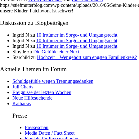
https://stiefmutterblog.com/wp-content/uploads/2016/06/Seine-Kinde
unsere Kinder. Patchwork ist schwer!
Diskussion zu Blogbeiträgen
Ingrid N
zu
10 Irrtümer im Sorge- und Umgangsrecht
Ingrid N
zu
10 Irrtümer im Sorge- und Umgangsrecht
Ingrid N
zu
10 Irrtümer im Sorge- und Umgangsrecht
Sibylle
zu
Die Gefühle einer Next
Starchild
zu
Hochzeit – Wer gehört zum engsten Familienkreis?
Aktuelle Themen im Forum
Schuldgefühle wegen Trennungsedanken
Juli Charts
Ereignisse der letzten Wochen
Neue Hilfesuchende
Katharsis
Presse
Presseschau
Media Daten / Fact Sheet
Kontakt für Presseanfragen