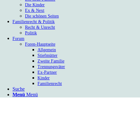
Die Kinder
Ex & Next
Die schönen Seiten
Familienrecht & Politik
Recht & Unrecht
Politik
Forum
Foren-Hauptseite
Allgemein
Stiefmütter
Zweite Familie
Trennungsväter
Ex-Partner
Kinder
Familienrecht
Suche
Menü
Menü