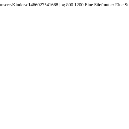
r-unsere-Kinder-e1466027541668.jpg
800
1200
Eine Stiefmutter
Eine St