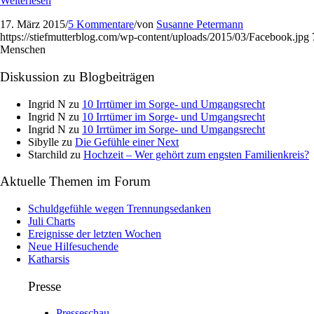
Weiterlesen
17. März 2015
/
5 Kommentare
/
von
Susanne Petermann
https://stiefmutterblog.com/wp-content/uploads/2015/03/Facebook.jpg
Menschen
Diskussion zu Blogbeiträgen
Ingrid N
zu
10 Irrtümer im Sorge- und Umgangsrecht
Ingrid N
zu
10 Irrtümer im Sorge- und Umgangsrecht
Ingrid N
zu
10 Irrtümer im Sorge- und Umgangsrecht
Sibylle
zu
Die Gefühle einer Next
Starchild
zu
Hochzeit – Wer gehört zum engsten Familienkreis?
Aktuelle Themen im Forum
Schuldgefühle wegen Trennungsedanken
Juli Charts
Ereignisse der letzten Wochen
Neue Hilfesuchende
Katharsis
Presse
Presseschau