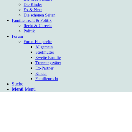
Die Kinder
Ex & Next
Die schönen Seiten
Familienrecht & Politik
Recht & Unrecht
Politik
Forum
Foren-Hauptseite
Allgemein
Stiefmütter
Zweite Familie
Trennungsväter
Ex-Partner
Kinder
Familienrecht
Suche
Menü
Menü