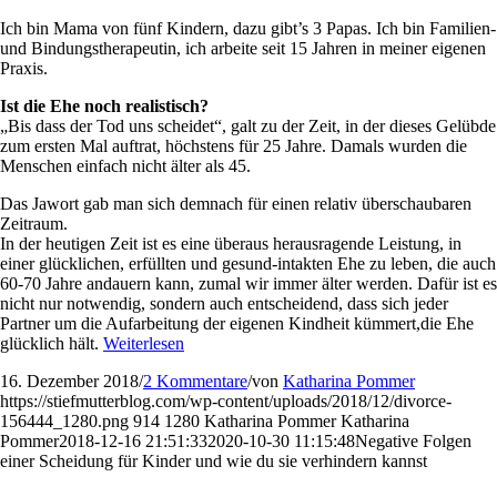
Ich bin Mama von fünf Kindern, dazu gibt’s 3 Papas. Ich bin Familien-
und Bindungstherapeutin, ich arbeite seit 15 Jahren in meiner eigenen
Praxis.
Ist die Ehe noch realistisch?
„Bis dass der Tod uns scheidet“, galt zu der Zeit, in der dieses Gelübde
zum ersten Mal auftrat, höchstens für 25 Jahre. Damals wurden die
Menschen einfach nicht älter als 45.
Das Jawort gab man sich demnach für einen relativ überschaubaren
Zeitraum.
In der heutigen Zeit ist es eine überaus herausragende Leistung, in
einer glücklichen, erfüllten und gesund-intakten Ehe zu leben, die auch
60-70 Jahre andauern kann, zumal wir immer älter werden. Dafür ist es
nicht nur notwendig, sondern auch entscheidend, dass sich jeder
Partner um die Aufarbeitung der eigenen Kindheit kümmert,die Ehe
glücklich hält.
Weiterlesen
16. Dezember 2018
/
2 Kommentare
/
von
Katharina Pommer
https://stiefmutterblog.com/wp-content/uploads/2018/12/divorce-
156444_1280.png
914
1280
Katharina Pommer
Katharina
Pommer
2018-12-16 21:51:33
2020-10-30 11:15:48
Negative Folgen
einer Scheidung für Kinder und wie du sie verhindern kannst