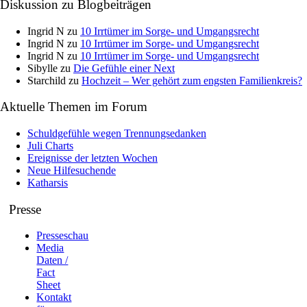
Diskussion zu Blogbeiträgen
Ingrid N
zu
10 Irrtümer im Sorge- und Umgangsrecht
Ingrid N
zu
10 Irrtümer im Sorge- und Umgangsrecht
Ingrid N
zu
10 Irrtümer im Sorge- und Umgangsrecht
Sibylle
zu
Die Gefühle einer Next
Starchild
zu
Hochzeit – Wer gehört zum engsten Familienkreis?
Aktuelle Themen im Forum
Schuldgefühle wegen Trennungsedanken
Juli Charts
Ereignisse der letzten Wochen
Neue Hilfesuchende
Katharsis
Presse
Presseschau
Media
Daten /
Fact
Sheet
Kontakt