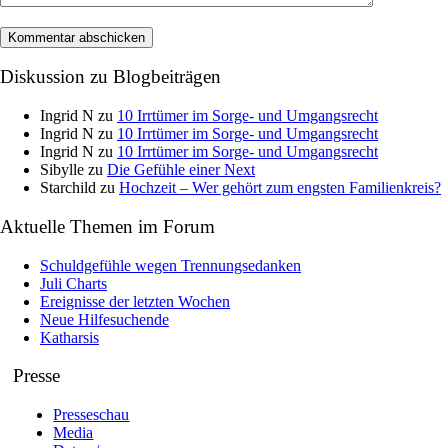
Diskussion zu Blogbeiträgen
Ingrid N
zu
10 Irrtümer im Sorge- und Umgangsrecht
Ingrid N
zu
10 Irrtümer im Sorge- und Umgangsrecht
Ingrid N
zu
10 Irrtümer im Sorge- und Umgangsrecht
Sibylle
zu
Die Gefühle einer Next
Starchild
zu
Hochzeit – Wer gehört zum engsten Familienkreis?
Aktuelle Themen im Forum
Schuldgefühle wegen Trennungsedanken
Juli Charts
Ereignisse der letzten Wochen
Neue Hilfesuchende
Katharsis
Presse
Presseschau
Media