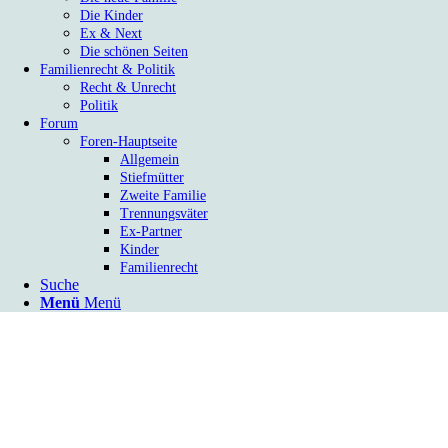
Die Kinder
Ex & Next
Die schönen Seiten
Familienrecht & Politik
Recht & Unrecht
Politik
Forum
Foren-Hauptseite
Allgemein
Stiefmütter
Zweite Familie
Trennungsväter
Ex-Partner
Kinder
Familienrecht
Suche
Menü
Menü