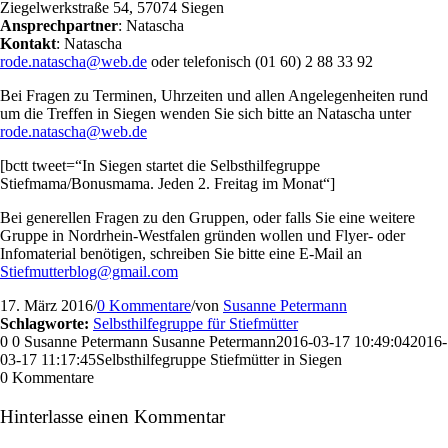
Ziegelwerkstraße 54, 57074 Siegen
Ansprechpartner
: Natascha
Kontakt
: Natascha
rode.natascha@web.de
oder telefonisch (01 60) 2 88 33 92
Bei Fragen zu Terminen, Uhrzeiten und allen Angelegenheiten rund
um die Treffen in Siegen wenden Sie sich bitte an
Natascha unter
rode.natascha@web.de
[bctt tweet=“In Siegen startet die Selbsthilfegruppe
Stiefmama/Bonusmama. Jeden 2. Freitag im Monat“]
Bei generellen Fragen zu den Gruppen, oder falls Sie eine weitere
Gruppe in Nordrhein-Westfalen gründen wollen und Flyer- oder
Infomaterial benötigen, schreiben Sie bitte eine E-Mail an
Stiefmutterblog@gmail.com
17. März 2016
/
0 Kommentare
/
von
Susanne Petermann
Schlagworte:
Selbsthilfegruppe für Stiefmütter
0
0
Susanne Petermann
Susanne Petermann
2016-03-17 10:49:04
2016-
03-17 11:17:45
Selbsthilfegruppe Stiefmütter in Siegen
0
Kommentare
Hinterlasse einen Kommentar