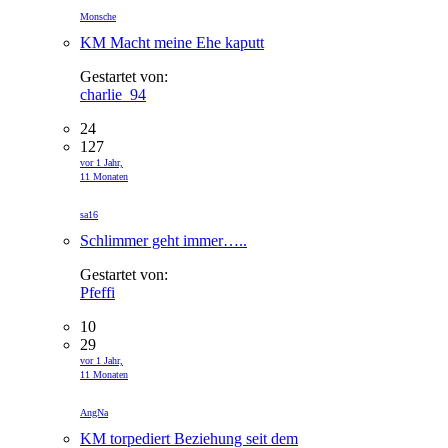
Monsche
KM Macht meine Ehe kaputt
Gestartet von:
charlie_94
24
127
vor 1 Jahr,
11 Monaten
sa16
Schlimmer geht immer…..
Gestartet von:
Pfeffi
10
29
vor 1 Jahr,
11 Monaten
AngNa
KM torpediert Beziehung seit dem