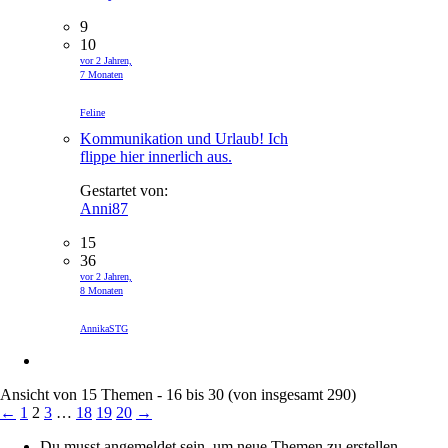
9
10
vor 2 Jahren,
7 Monaten
Feline
Kommunikation und Urlaub! Ich
flippe hier innerlich aus.
Gestartet von:
Anni87
15
36
vor 2 Jahren,
8 Monaten
AnnikaSTG
Ansicht von 15 Themen - 16 bis 30 (von insgesamt 290)
←
1
2
3
…
18
19
20
→
Du musst angemeldet sein, um neue Themen zu erstellen.