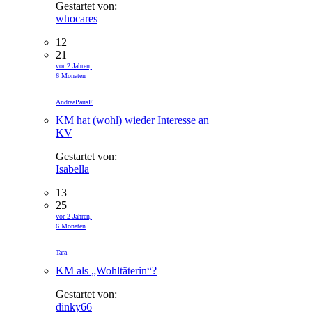
Gestartet von:
whocares
12
21
vor 2 Jahren,
6 Monaten
AndreaPausF
KM hat (wohl) wieder Interesse an
KV
Gestartet von:
Isabella
13
25
vor 2 Jahren,
6 Monaten
Tara
KM als „Wohltäterin“?
Gestartet von:
dinky66