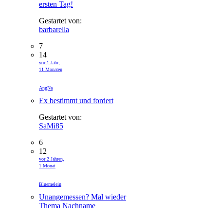
ersten Tag!
Gestartet von:
barbarella
7
14
vor 1 Jahr,
11 Monaten
AngNa
Ex bestimmt und fordert
Gestartet von:
SaMi85
6
12
vor 2 Jahren,
1 Monat
Bluemelein
Unangemessen? Mal wieder
Thema Nachname