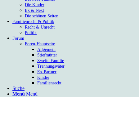
Die Kinder
Ex & Next
Die schönen Seiten
Familienrecht & Politik
Recht & Unrecht
Politik
Forum
Foren-Hauptseite
Allgemein
Stiefmütter
Zweite Familie
Trennungsväter
Ex-Partner
Kinder
Familienrecht
Suche
Menü
Menü