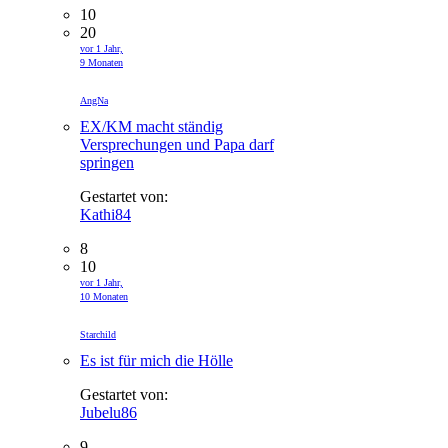
10
20
vor 1 Jahr,
9 Monaten
AngNa
EX/KM macht ständig
Versprechungen und Papa darf
springen
Gestartet von:
Kathi84
8
10
vor 1 Jahr,
10 Monaten
Starchild
Es ist für mich die Hölle
Gestartet von:
Jubelu86
9