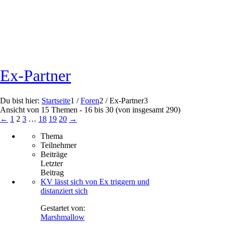
Ex-Partner
Du bist hier:
Startseite
1
/
Foren
2
/
Ex-Partner
3
Ansicht von 15 Themen - 16 bis 30 (von insgesamt 290)
←
1
2
3
…
18
19
20
→
Thema
Teilnehmer
Beiträge
Letzter
Beitrag
KV lässt sich von Ex triggern und
distanziert sich
Gestartet von:
Marshmallow