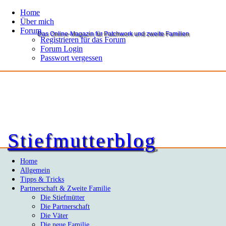
Home
Über mich
Forum
Das Online-Magazin für Patchwork und zweite Familien
Registrieren für das Forum
Forum Login
Passwort vergessen
Stiefmutterblog
Home
Allgemein
Tipps & Tricks
Partnerschaft & Zweite Familie
Die Stiefmütter
Die Partnerschaft
Die Väter
Die neue Familie